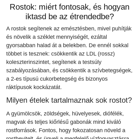
Rostok: miért fontosak, és hogyan
iktasd be az étrendedbe?
A rostok segítenek az emésztésben, mivel puhítják
és növelik a széklet mennyiségét, ezáltal
gyorsabban halad át a belekben. De ennél sokkal
többet is tesznek: csökkentik az LDL (rossz)
koleszterinszintet, segítenek a testsúly
szabályozásában, és csökkentik a szívbetegségek,
a 2-es típusú cukorbetegség és bizonyos
ráktípusok kockázatát.
Milyen ételek tartalmaznak sok rostot?
A gyümölcsök, zöldségek, hüvelyesek, diófélék,
magvak és teljes kiőrlésű gabonák mind kiváló
rostforrások. Fontos, hogy fokozatosan növeld a
rostbevitelt, és ügyelj a megfelelő vízfogyasztásra