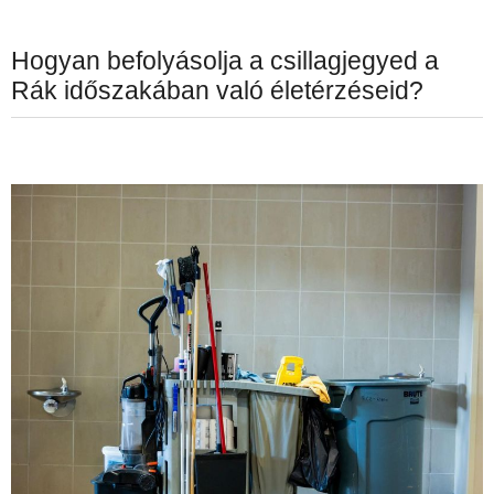
Hogyan befolyásolja a csillagjegyed a
Rák időszakában való életérzéseid?