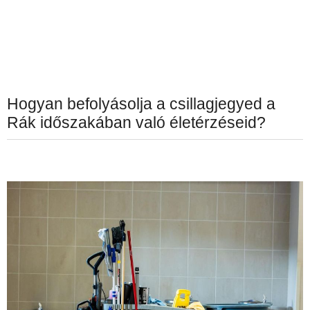
Hogyan befolyásolja a csillagjegyed a
Rák időszakában való életérzéseid?