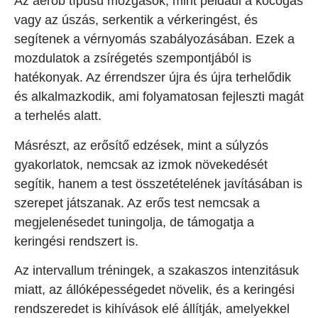
Az aerob típusú mozgások, mint például a kocogás
vagy az úszás, serkentik a vérkeringést, és
segítenek a vérnyomás szabályozásában. Ezek a
mozdulatok a zsírégetés szempontjából is
hatékonyak. Az érrendszer újra és újra terhelődik
és alkalmazkodik, ami folyamatosan fejleszti magát
a terhelés alatt.
Másrészt, az erősítő edzések, mint a súlyzós
gyakorlatok, nemcsak az izmok növekedését
segítik, hanem a test összetételének javításában is
szerepet játszanak. Az erős test nemcsak a
megjelenésedet tuningolja, de támogatja a
keringési rendszert is.
Az intervallum tréningek, a szakaszos intenzitásuk
miatt, az állóképességedet növelik, és a keringési
rendszeredet is kihívások elé állítják, amelyekkel