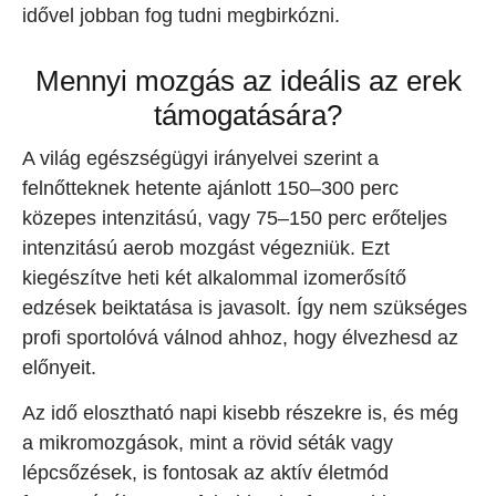
idővel jobban fog tudni megbirkózni.
Mennyi mozgás az ideális az erek
támogatására?
A világ egészségügyi irányelvei szerint a
felnőtteknek hetente ajánlott 150–300 perc
közepes intenzitású, vagy 75–150 perc erőteljes
intenzitású aerob mozgást végezniük. Ezt
kiegészítve heti két alkalommal izomerősítő
edzések beiktatása is javasolt. Így nem szükséges
profi sportolóvá válnod ahhoz, hogy élvezhesd az
előnyeit.
Az idő elosztható napi kisebb részekre is, és még
a mikromozgások, mint a rövid séták vagy
lépcsőzések, is fontosak az aktív életmód