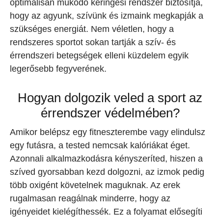
optimálisan működő keringési rendszer biztosítja,
hogy az agyunk, szívünk és izmaink megkapják a
szükséges energiát. Nem véletlen, hogy a
rendszeres sportot sokan tartják a szív- és
érrendszeri betegségek elleni küzdelem egyik
legerősebb fegyverének.
Hogyan dolgozik veled a sport az
érrendszer védelmében?
Amikor belépsz egy fitneszterembe vagy elindulsz
egy futásra, a tested nemcsak kalóriákat éget.
Azonnali alkalmazkodásra kényszeríted, hiszen a
szíved gyorsabban kezd dolgozni, az izmok pedig
több oxigént követelnek maguknak. Az erek
rugalmasan reagálnak minderre, hogy az
igényeidet kielégíthessék. Ez a folyamat elősegíti