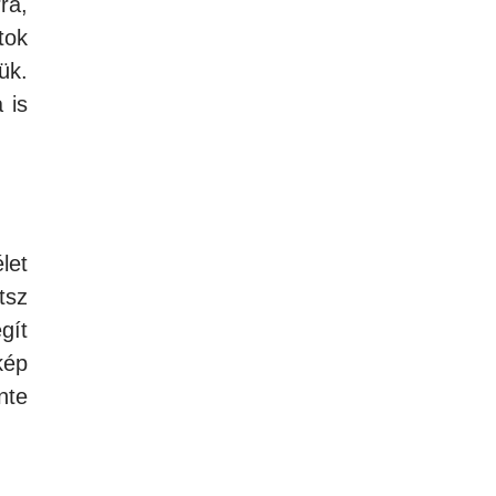
ra,
tok
ük.
 is
let
tsz
gít
kép
nte