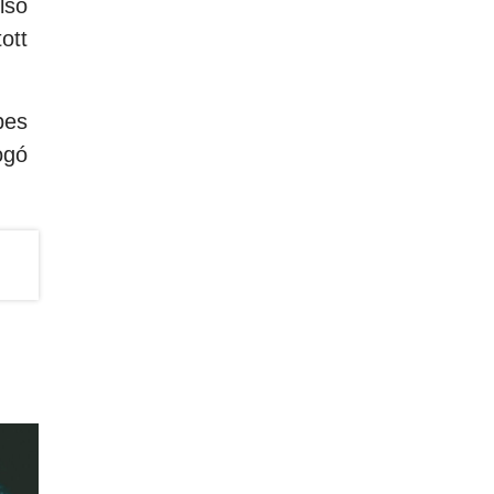
lső
ott
pes
ogó