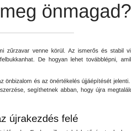
d meg önmagad
i zűrzavar venne körül. Az ismerős és stabil vi
felbukkanhat. De hogyan lehet továbblépni, ami
z önbizalom és az önértékelés újjáépítését jelenti.
zerzése, segíthetnek abban, hogy újra megtalál
z újrakezdés felé