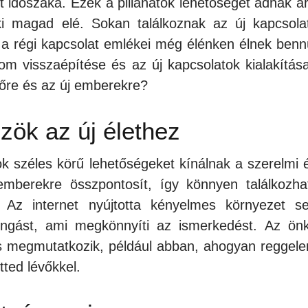
 időszaka. Ezek a pillanatok lehetőséget adnak ar
ki magad elé. Sokan találkoznak az új kapcsola
a a régi kapcsolat emlékei még élénken élnek benn
om visszaépítése és az új kapcsolatok kialakítása
vőre és az új emberekre?
ök az új élethez
mok széles körű lehetőségeket kínálnak a szerelmi é
t emberekre összpontosít, így könnyen találkozha
 Az internet nyújtotta kényelmes környezet se
rongást, ami megkönnyíti az ismerkedést. Az ön
s megmutatkozik, például abban, ahogyan reggele
ted lévőkkel.