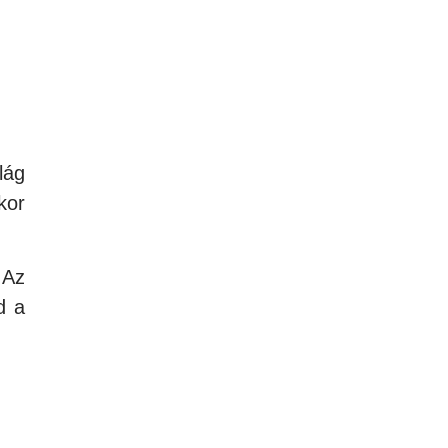
?
lág
kor
 Az
d a