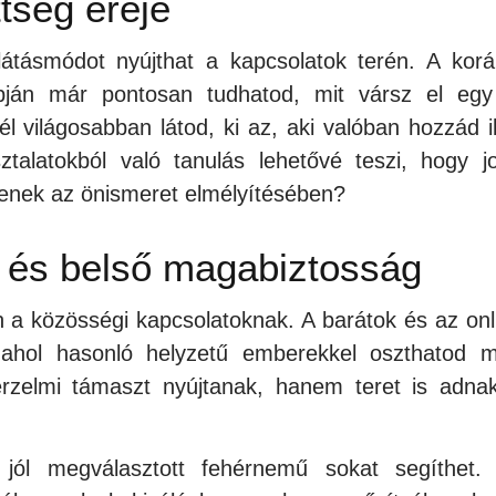
tség ereje
látásmódot nyújthat a kapcsolatok terén. A korá
apján már pontosan tudhatod, mit vársz el egy
 világosabban látod, ki az, aki valóban hozzád ill
ztalatokból való tanulás lehetővé teszi, hogy j
tenek az önismeret elmélyítésében?
 és belső magabiztosság
 a közösségi kapcsolatoknak. A barátok és az onl
 ahol hasonló helyzetű emberekkel oszthatod 
érzelmi támaszt nyújtanak, hanem teret is adna
jól megválasztott fehérnemű sokat segíthet.