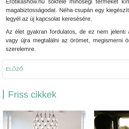
Erotikashow.hu sokféle minőségi terméket kín
magabiztosságodat. Néha csupán egy kiegészítés
legyél az új kapcsolat keresésére.
Az élet gyakran fordulatos, de ez nem jelenti
vagy újra megtalálni az örömet, megismerni ön
szerelemre.
ELŐZŐ
Friss cikkek