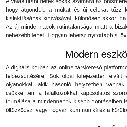
A válás utáni hetek sokak számára az önismeret
hogy átgondold a múltat és új célokat tűzz 
kialakításának kihívásával, különösen akkor, h
Az új mindennapok rutintalansága miatt a bizal
nehezebb lehet. Hogyan lehetsz nyitottabb a jö
Modern eszköz
A digitális korban az online társkereső platfor
felpezsdítésére. Sok oldal kifejezetten elvál
olyanokkal, akik hasonló helyzetben vannak.
csökkenteni a találkozókkal kapcsolatos szo
formálása a mindennapok kisebb döntéseiben i
öltözködsz, vagy hogyan kommunikálsz a körülöt