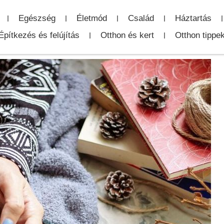
Egészség
Életmód
Család
Háztartás
Építkezés és felújítás
Otthon és kert
Otthon tippe