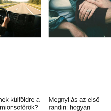
ek külföldre a
Megnyílás az első
mionsofőrök?
randin: hogyan