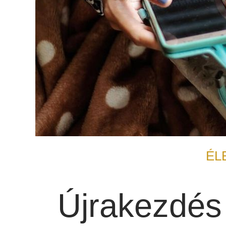
ÉL
Újrakezdés 