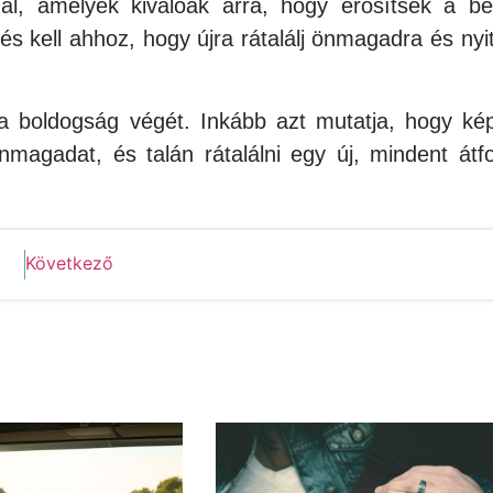
ál, amelyek kiválóak arra, hogy erősítsék a be
 kell ahhoz, hogy újra rátalálj önmagadra és nyit
 a boldogság végét. Inkább azt mutatja, hogy ké
magadat, és talán rátalálni egy új, mindent átf
Következő