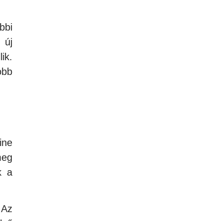
bbi
 új
ik.
obb
ine
meg
k a
 Az