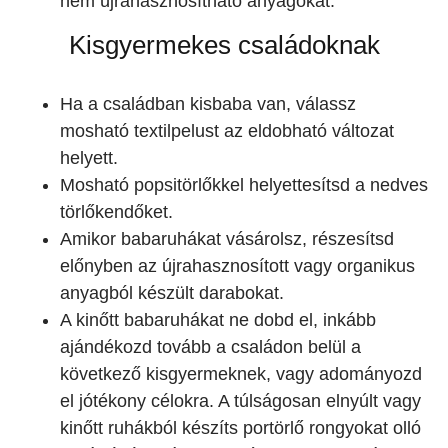
nem újrahasznosítható anyagokat.
Kisgyermekes családoknak
Ha a családban kisbaba van, válassz
mosható textilpelust az eldobható változat
helyett.
Mosható popsitörlőkkel helyettesítsd a nedves
törlőkendőket.
Amikor babaruhákat vásárolsz, részesítsd
előnyben az újrahasznosított vagy organikus
anyagból készült darabokat.
A kinőtt babaruhákat ne dobd el, inkább
ajándékozd tovább a családon belül a
következő kisgyermeknek, vagy adományozd
el jótékony célokra. A túlságosan elnyúlt vagy
kinőtt ruhákból készíts portörlő rongyokat olló