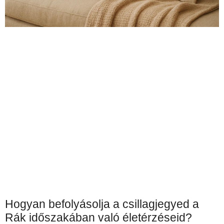
Hogyan befolyásolja a csillagjegyed a
Rák időszakában való életérzéseid?