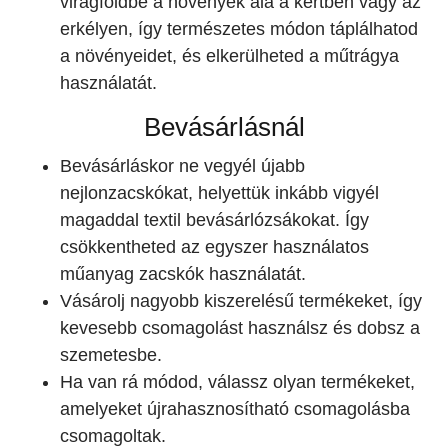
virágföldbe a növények alá a kertben vagy az
erkélyen, így természetes módon táplálhatod
a növényeidet, és elkerülheted a műtrágya
használatát.
Bevásárlásnál
Bevásárláskor ne vegyél újabb
nejlonzacskókat, helyettük inkább vigyél
magaddal textil bevásárlózsákokat. Így
csökkentheted az egyszer használatos
műanyag zacskók használatát.
Vásárolj nagyobb kiszerelésű termékeket, így
kevesebb csomagolást használsz és dobsz a
szemetesbe.
Ha van rá módod, válassz olyan termékeket,
amelyeket újrahasznosítható csomagolásba
csomagoltak.