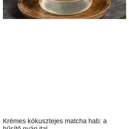
Krémes kókusztejes matcha hab: a
hűsítő nyári ital