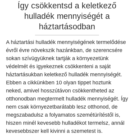
Így csökkentsd a keletkező
hulladék mennyiségét a
háztartásodban
A háztartási hulladék mennyiségének termelődése
évről évre növekszik hazánkban, de szerencsére
sokan szívügyüknek tartják a környezetünk
védelmét és igyekeznek csökkenteni a saját
háztartásukban keletkező hulladék mennyiségét.
Ebben a cikkünkben 10 olyan tippet hoztunk
neked, amivel hosszútávon csökkentheted az
otthonodban megtermelt hulladék mennyiségét. Így
nem csak környezetbarátabb lesz otthonod, de
megszabadulsz a folyamatos szemétürítéstől is,
hiszen minél kevesebb hulladékot termelsz, annál
kevesebbszer kell kivinni a szemetest is.