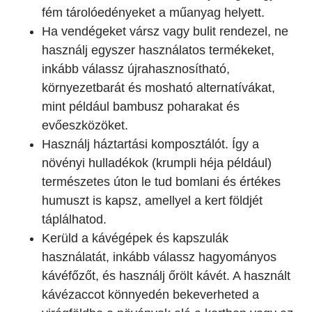
fém tárolóedényeket a műanyag helyett.
Ha vendégeket vársz vagy bulit rendezel, ne
használj egyszer használatos termékeket,
inkább válassz újrahasznosítható,
környezetbarát és mosható alternatívákat,
mint például bambusz poharakat és
evőeszközöket.
Használj háztartási komposztálót. Így a
növényi hulladékok (krumpli héja például)
természetes úton le tud bomlani és értékes
humuszt is kapsz, amellyel a kert földjét
táplálhatod.
Kerüld a kávégépek és kapszulák
használatát, inkább válassz hagyományos
kávéfőzőt, és használj őrölt kávét. A használt
kávézaccot könnyedén bekeverheted a