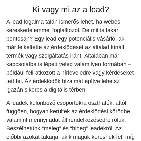
Ki vagy mi az a lead?
A lead fogalma talán ismerős lehet, ha webes
kereskedelemmel foglalkozol. De mit is takar
pontosan? Egy lead egy potenciális vásárló, aki
már felkeltette az érdeklődését az általad kínált
termék vagy szolgáltatás iránt. Általában már
kapcsolatba is lépett veled valamilyen formában –
például feliratkozott a hírleveledre vagy kérdéseket
tett fel. Az érdeklődők bizalmát építve lehetsz
igazán sikeres a digitális térben.
A leadek különböző csoportokra oszthatók, attól
függően, hogyan kerültek az érdeklődési körödbe,
valamint mennyi adat áll rendelkezésedre róluk.
Beszélhetünk “meleg” és “hideg” leadekről. Az
előbbi azokat takarja, akik maguk keresnek fel, míg