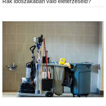
Rák időszakában való életérzéseid?