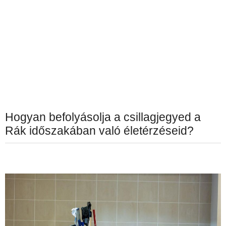
Hogyan befolyásolja a csillagjegyed a
Rák időszakában való életérzéseid?