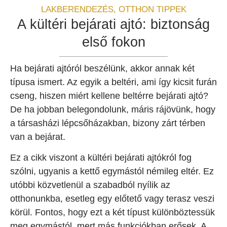
LAKBERENDEZÉS
,
OTTHON TIPPEK
A kültéri bejárati ajtó: biztonság
első fokon
Ha bejárati ajtóról beszélünk, akkor annak két
típusa ismert. Az egyik a beltéri, ami így kicsit furán
cseng, hiszen miért kellene beltérre bejárati ajtó?
De ha jobban belegondolunk, máris rájövünk, hogy
a társasházi lépcsőházakban, bizony zárt térben
van a bejárat.
Ez a cikk viszont a kültéri bejárati ajtókról fog
szólni, ugyanis a kettő egymástól némileg eltér. Ez
utóbbi közvetlenül a szabadból nyílik az
otthonunkba, esetleg egy előtető vagy terasz veszi
körül. Fontos, hogy ezt a két típust különböztessük
meg egymástól, mert más funkciókban erősek. A