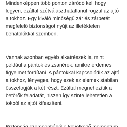
Mindenképpen több ponton záródó kell hogy
legyen, ezáltal szétválaszthatatlanul rögzül az ajtó
a tokhoz. Egy kiváló minőségű zár és zárbetét
megfelelő biztonságot nyújt az illetéktelen
behatolókkal szemben.
Vannak azonban egyéb alkatrészek is, mint
például a pántok és zsanérok, amikre érdemes
figyelmet fordítani. A pántokkal kapcsolódik az ajtó
a tokhoz, lényeges, hogy ezek az elemek stabilan
összefogják a két részt. Ezáltal megnehezítik a
betörők feladatát, hiszen így szinte lehetetlen a
tokból az ajtót kifeszíteni.
Biztonság szempontjából a következő momentum