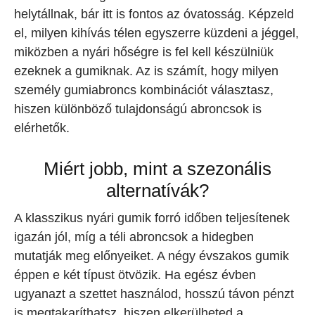
helytállnak, bár itt is fontos az óvatosság. Képzeld
el, milyen kihívás télen egyszerre küzdeni a jéggel,
miközben a nyári hőségre is fel kell készülniük
ezeknek a gumiknak. Az is számít, hogy milyen
személy gumiabroncs kombinációt választasz,
hiszen különböző tulajdonságú abroncsok is
elérhetők.
Miért jobb, mint a szezonális
alternatívák?
A klasszikus nyári gumik forró időben teljesítenek
igazán jól, míg a téli abroncsok a hidegben
mutatják meg előnyeiket. A négy évszakos gumik
éppen e két típust ötvözik. Ha egész évben
ugyanazt a szettet használod, hosszú távon pénzt
is megtakaríthatsz, hiszen elkerülheted a