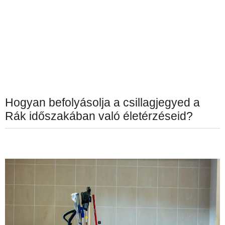
Hogyan befolyásolja a csillagjegyed a
Rák időszakában való életérzéseid?