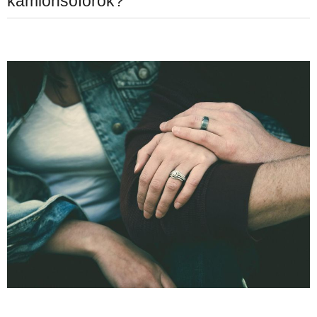
kamionsofőrök?