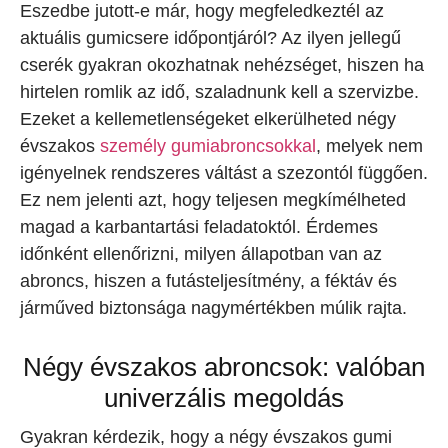
Eszedbe jutott-e már, hogy megfeledkeztél az
aktuális gumicsere időpontjáról? Az ilyen jellegű
cserék gyakran okozhatnak nehézséget, hiszen ha
hirtelen romlik az idő, szaladnunk kell a szervizbe.
Ezeket a kellemetlenségeket elkerülheted négy
évszakos
személy gumiabroncsokkal
, melyek nem
igényelnek rendszeres váltást a szezontól függően.
Ez nem jelenti azt, hogy teljesen megkímélheted
magad a karbantartási feladatoktól. Érdemes
időnként ellenőrizni, milyen állapotban van az
abroncs, hiszen a futásteljesítmény, a féktáv és
járműved biztonsága nagymértékben múlik rajta.
Négy évszakos abroncsok: valóban
univerzális megoldás
Gyakran kérdezik, hogy a négy évszakos gumi