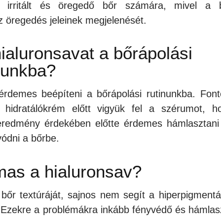
, irritált és öregedő bőr számára, mivel a 
az öregedés jeleinek megjelenését.
ialuronsavat a bőrápolási
nunkba?
érdemes beépíteni a bőrápolási rutinunkba. Font
 hidratálókrém előtt vigyük fel a szérumot, h
 eredmény érdekében előtte érdemes hámlasztani 
ódni a bőrbe.
mas a hialuronsav?
a bőr textúráját, sajnos nem segít a hiperpigmentá
. Ezekre a problémákra inkább fényvédő és hámlas