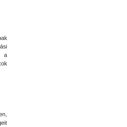
nak
ási
n a
cok
en,
eit