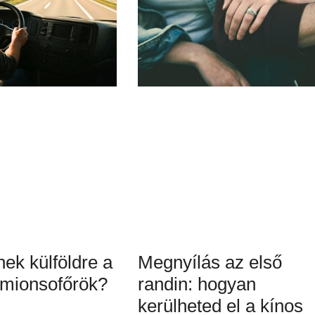
ek külföldre a
Megnyílás az első
mionsofőrök?
randin: hogyan
kerülheted el a kínos