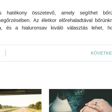
és hatékony összetevő, amely segíthet bőr
megőrzésében. Az életkor előrehaladtával bőrünk
, és a hialuronsav kiváló választás lehet, h
KÖVETK