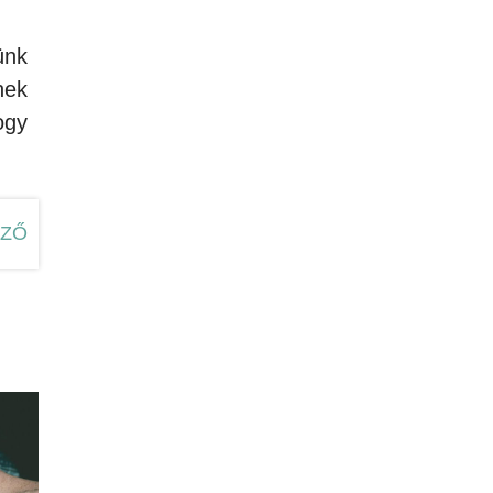
ünk
nek
ogy
EZŐ