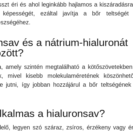
esszt éri és ahol leginkább hajlamos a kiszáradásra
 képességét, ezáltal javítja a bőr teltségét
gészségéhez.
nsav és a nátrium-hialuronát
zött?
ja, amely szintén megtalálható a kötőszövetekben
k, mivel kisebb molekulaméretének köszönhet
jutni, így jobban hozzájárul a bőr teltségének
lkalmas a hialuronsav?
lő, legyen szó száraz, zsíros, érzékeny vagy ér