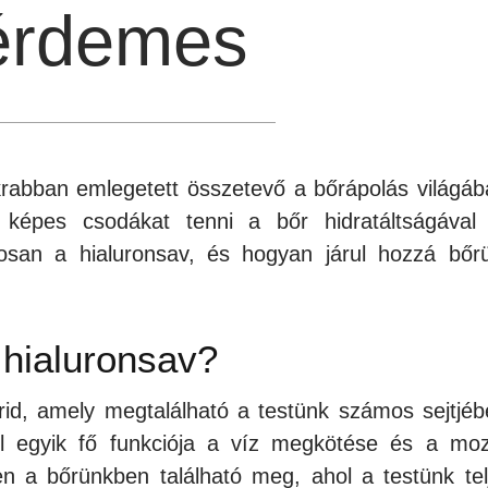
 érdemes
krabban emlegetett összetevő a bőrápolás világáb
 képes csodákat tenni a bőr hidratáltságával
tosan a hialuronsav, és hogyan járul hozzá bőr
 hialuronsav?
id, amely megtalálható a testünk számos sejtjéb
vel egyik fő funkciója a víz megkötése és a mo
 a bőrünkben található meg, ahol a testünk tel