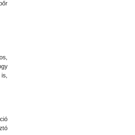
bőr
os,
ogy
is,
ció
ztó