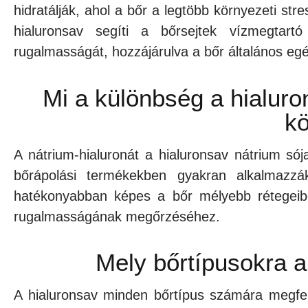
hidratálják, ahol a bőr a legtöbb környezeti str
hialuronsav segíti a bőrsejtek vízmegtartó
rugalmasságát, hozzájárulva a bőr általános e
Mi a különbség a hialuro
kö
A nátrium-hialuronát a hialuronsav nátrium só
bőrápolási termékekben gyakran alkalmazzá
hatékonyabban képes a bőr mélyebb rétegeibe 
rugalmasságának megőrzéséhez.
Mely bőrtípusokra a
A hialuronsav minden bőrtípus számára megfele