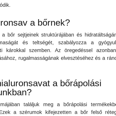
ódik.
luronsav a bőrnek?
 a bőr sejtjeinek struktúrájában és hidratáltságá
maságát és teltségét, szabályozza a gyógyul
eti károkkal szemben. Az öregedéssel azonba
adásához, rugalmasságának elvesztéséhez és a rán
ialuronsavat a bőrápolási
nunkban?
rmájában találjuk meg a bőrápolási termékekb
Ezek a szérumok kifejezetten a bőr felső réteg