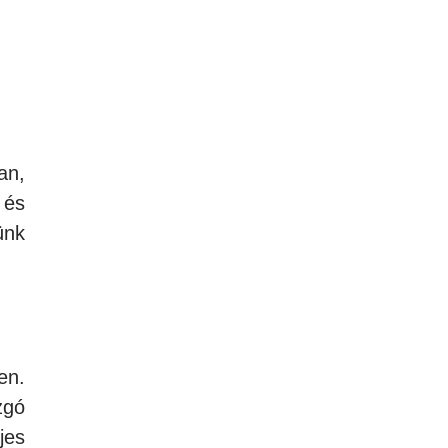
an,
 és
ünk
en.
zgó
jes