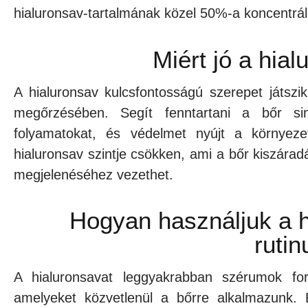
hialuronsav-tartalmának közel 50%-a koncentrál
Miért jó a hia
A hialuronsav kulcsfontosságú szerepet játszik
megőrzésében. Segít fenntartani a bőr si
folyamatokat, és védelmet nyújt a környez
hialuronsav szintje csökken, ami a bőr kiszár
megjelenéséhez vezethet.
Hogyan használjuk a h
ruti
A hialuronsavat leggyakrabban szérumok fo
amelyeket közvetlenül a bőrre alkalmazunk. 