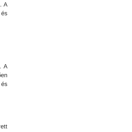
. A
 és
. A
ően
 és
ett