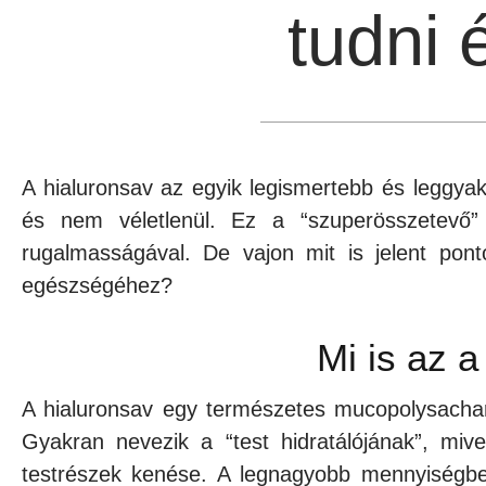
tudni
A hialuronsav az egyik legismertebb és leggya
és nem véletlenül. Ez a “szuperösszetevő”
rugalmasságával. De vajon mit is jelent pon
egészségéhez?
Mi is az a
A hialuronsav egy természetes mucopolysachar
Gyakran nevezik a “test hidratálójának”, mi
testrészek kenése. A legnagyobb mennyiségben