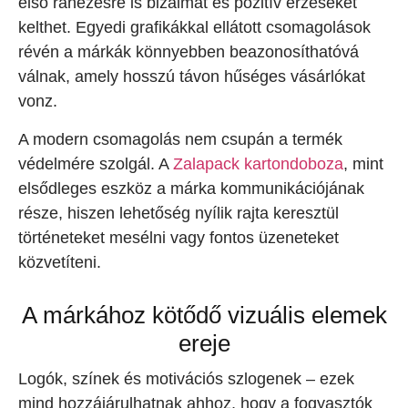
első ránézésre is bizalmat és pozitív érzéseket
kelthet. Egyedi grafikákkal ellátott csomagolások
révén a márkák könnyebben beazonosíthatóvá
válnak, amely hosszú távon hűséges vásárlókat
vonz.
A modern csomagolás nem csupán a termék
védelmére szolgál. A
Zalapack kartondoboza
, mint
elsődleges eszköz a márka kommunikációjának
része, hiszen lehetőség nyílik rajta keresztül
történeteket mesélni vagy fontos üzeneteket
közvetíteni.
A márkához kötődő vizuális elemek
ereje
Logók, színek és motivációs szlogenek – ezek
mind hozzájárulhatnak ahhoz, hogy a fogyasztók