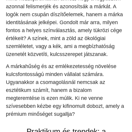
azonnal felismerjék és azonosítsák a márkát. A
logók nem csupán díszítőelemek, hanem a márka
identitásának jelképei. Gondolt már arra, milyen
fontos a helyes színválasztás, amely tükrözi cége
értékeit? A színek, mint a zöld az ökológiai
szemléletet, vagy a kék, ami a megbízhatóság
üzenetét közvetíti, kulcsszerepet játszanak.
A márkahűség és az emlékezetesség növelése
kulcsfontosságú minden vállalat számára.
Ugyanakkor a csomagolásnál nemcsak az
esztétikum számít, hanem a bizalom
megteremtése is ezen múlik. Ki ne venne
szívesebben kézbe egy kifinomult dobozt, amely a
prémium minőséget sugallja?
Praktikum és trendek: a