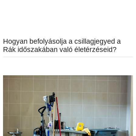
Hogyan befolyásolja a csillagjegyed a
Rák időszakában való életérzéseid?