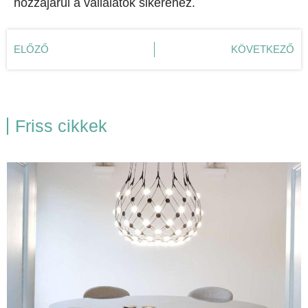
hozzájárul a vállalatok sikeréhez.
ELŐZŐ
KÖVETKEZŐ
Friss cikkek