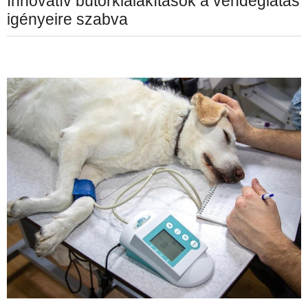
Innovatív bútorkialakítások a vendéglátás
igényeire szabva