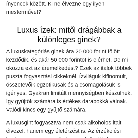
ínyencek között. Ki ne élvezne egy ilyen
mesterművet?
Luxus ízek: mitől drágábbak a
különleges ginek?
A luxuskategóriás ginek ára 20 000 forint fölött
kezdődik, és akár 50 000 forintot is elérhet. De mi
okozza ezt az áremelkedést? Ezek az italok többek
puszta fogyasztási cikkeknél. Ízviláguk kifinomult,
összetevőik egzotikusak és a csomagolásuk is
igényes. Gyakran limitált mennyiségben készülnek,
így gyűjtők számára is értékes darabokká válnak.
Valódi kincs egy gyűjtő számára.
A luxusgint fogyasztva nem csak alkoholos italt
élvezel, hanem egy életérzést is. Az érzékelési