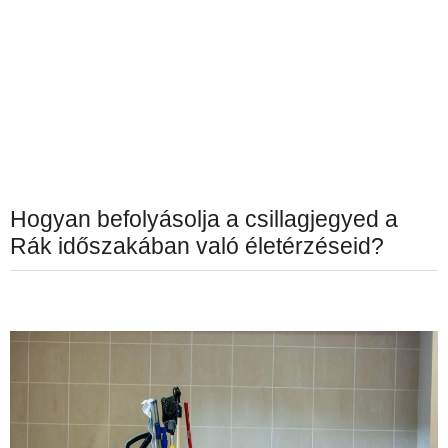
Hogyan befolyásolja a csillagjegyed a
Rák időszakában való életérzéseid?