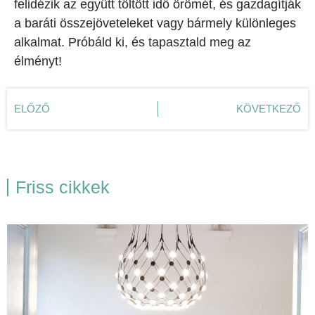
felidézik az együtt töltött idő örömét, és gazdagítják
a baráti összejöveteleket vagy bármely különleges
alkalmat. Próbáld ki, és tapasztald meg az
élményt!
ELŐZŐ
KÖVETKEZŐ
Friss cikkek