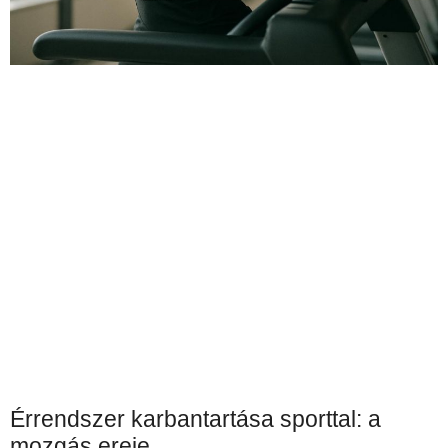
Érrendszer karbantartása sporttal: a
mozgás ereje