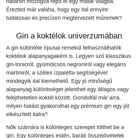
határon mozogva repít el egy másik világba.
Érezted már valaha, hogy egy ital ennyire
tudatosan és precízen megtervezett műremek?
Gin a koktélok univerzumában
A gin különféle típusai remekül felhasználhatók
koktélok alapanyagaként is. Legyen szó klasszikus
gin-tonicról, gyümölcsös negroniról vagy elegáns
martiniról, a széles ízpaletta segítségével
mindegyik ital kiemelhető. Egy jó minőségű
alapanyag különbséget jelenthet egy átlagos vagy
felejthetetlen koktél között. Gondoltál már arra,
milyen hatást gyakorolhat egy prémium gin egy jól
elkészített italra?
Nők számára is különleges szerepet tölthet be a
gin. Egy különleges estén, baráti összejövetelek