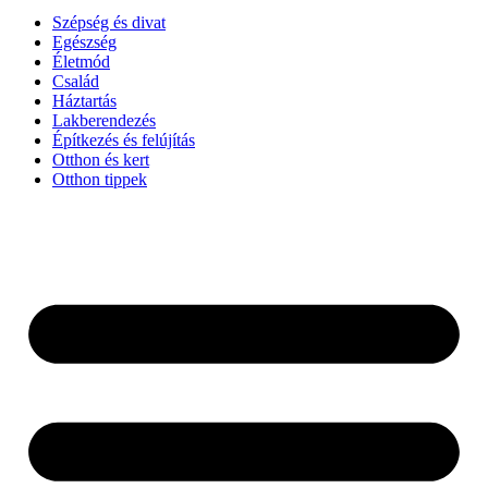
Szépség és divat
Egészség
Életmód
Család
Háztartás
Lakberendezés
Építkezés és felújítás
Otthon és kert
Otthon tippek