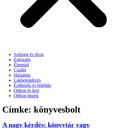
Szépség és divat
Egészség
Életmód
Család
Háztartás
Lakberendezés
Építkezés és felújítás
Otthon és kert
Otthon tippek
Címke:
könyvesbolt
A nagy kérdés: könyvtár vagy