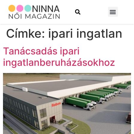
Szépség és divat
Építkezés és felújítás
Címke:
ipari ingatlan
Tanácsadás ipari
ingatlanberuházásokhoz