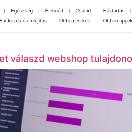
Egészség
Életmód
Család
Háztartás
Építkezés és felújítás
Otthon és kert
Otthon tippe
et válaszd webshop tulajdon