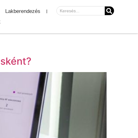
Lakberendezés
k
osként?