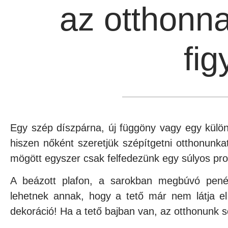
az otthonna
fig
Egy szép díszpárna, új függöny vagy egy különl
hiszen nőként szeretjük szépítgetni otthonunka
mögött egyszer csak felfedezünk egy súlyos pr
A beázott plafon, a sarokban megbúvó penész
lehetnek annak, hogy a tető már nem látja el
dekoráció! Ha a tető bajban van, az otthonunk 