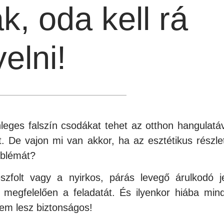
k, oda kell rá
yelni!
eges falszín csodákat tehet az otthon hangulatáv
t. De vajon mi van akkor, ha az esztétikus részle
oblémát?
folt vagy a nyirkos, párás levegő árulkodó je
 megfelelően a feladatát. És ilyenkor hiába min
sem lesz biztonságos!