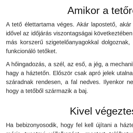
Amikor a tetőr
A tető élettartama véges. Akár lapostető, akár 
idővel az időjárás viszontagságai következtébe
más korszerű szigetelőanyagokkal dolgoznak, e
funkcionáló tetőket.
A hőingadozás, a szél, az eső, a jég, a mecha
hagy a háztetőn. Először csak apró jelek utaln
száradnak rendesen, a fal nedves. Ilyenkor ne
hogy a tetőből származik a baj.
Kivel végeztes
Ha bebizonyosodik, hogy fel kell újítani a házt