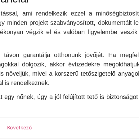
tással, ami rendelkezik ezzel a minőségbiztosít
gy minden projekt szabványosított, dokumentált le
konyan végzik el és valóban figyelembe veszik
 távon garantálja otthonunk jövőjét. Ha megfel
gokkal dolgozik, akkor évtizedekre megoldhatju
s növeljük, mivel a korszerű tetőszigetelő anyago
al is rendelkeznek.
egy nőnek, úgy a jól felújított tető is biztonságot
Következő