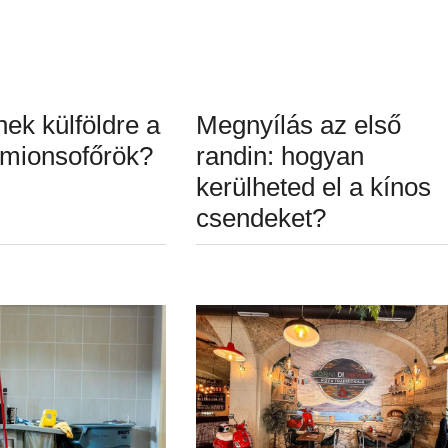
ek külföldre a
Megnyílás az első
mionsofőrök?
randin: hogyan
kerülheted el a kínos
csendeket?