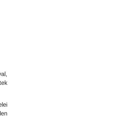
al,
tek
lei
den