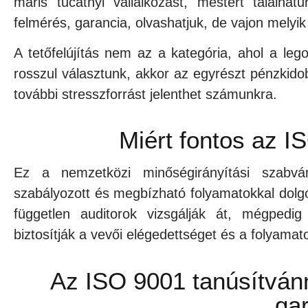
máris tucatnyi vállalkozást, mestert találha
felmérés, garancia, olvashatjuk, de vajon melyi
A tetőfelújítás nem az a kategória, ahol a leg
rosszul választunk, akkor az egyrészt pénzkido
további stresszforrást jelenthet számunkra.
Miért fontos az I
Ez a nemzetközi minőségirányítási szabván
szabályozott és megbízható folyamatokkal dolg
független auditorok vizsgálják át, mégped
biztosítják a vevői elégedettséget és a folyamato
Az ISO 9001 tanúsítvánn
gar