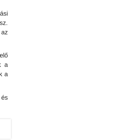
ási
sz.
 az
elő
k a
k a
 és