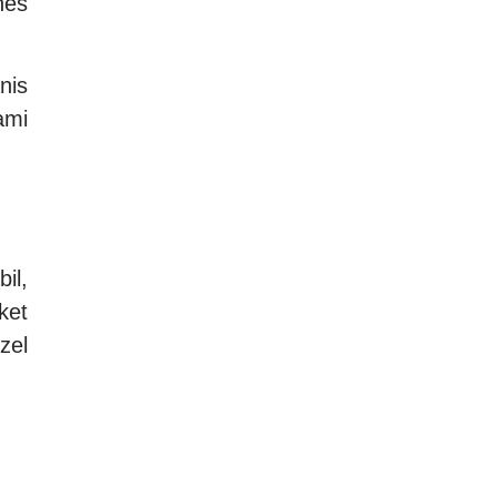
nes
nis
ami
il,
ket
zel