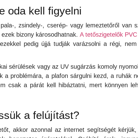
e oda kell figyelni
pala-, zsindely-, cserép- vagy lemeztetőről van s
n ezek bizony károsodhatnak.
A tetőszigetelők PV
zekkel pedig újjá tudják varázsolni a régi, nem 
nikai sérülések vagy az UV sugárzás komoly nyomo
ak a problémára, a plafon sárgulni kezd, a ruhák 
m csak a párát kell hibáztatni, mert könnyen leh
sük a felújítást?
etőt, akkor azonnal az internet segítségét kérjük,