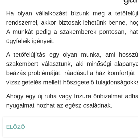
Ha olyan vállalkozást bízunk meg a tetőfelújí
rendszerrel, akkor biztosak lehetünk benne, ho
A munkát pedig a szakemberek pontosan, haté
ügyfeleik igényeit.
A tetőfelújítás egy olyan munka, ami hosszú
szakembert választunk, aki minőségi alapanya
beázás problémáját, ráadásul a ház komfortját i
vízszigetelés mellett hőszigetelő tulajdonságokk
Ahogy egy új ruha vagy frizura önbizalmat adhat 
nyugalmat hozhat az egész családnak.
ELŐZŐ