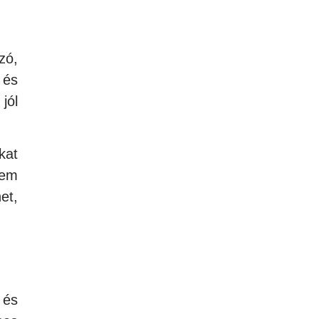
zó,
C
és
jól
kat
nem
et,
 és