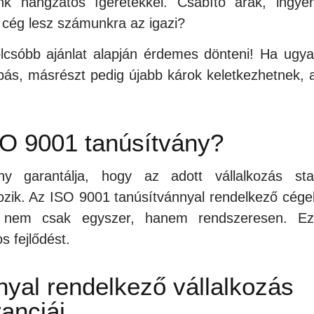
tunk hangzatos ígéretekkel. Csábító árak, ingye
k cég lesz számunkra az igazi?
olcsóbb ajánlat alapján érdemes dönteni! Ha ugya
bás, másrészt pedig újabb károk keletkezhetnek, 
SO 9001 tanúsítvány?
y garantálja, hogy az adott vállalkozás stab
ozik. Az ISO 9001 tanúsítvánnyal rendelkező cége
ig nem csak egyszer, hanem rendszeresen. Ez
s fejlődést.
yal rendelkező vállalkozás
anciái