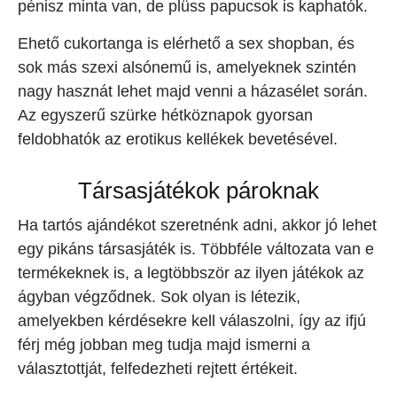
pénisz minta van, de plüss papucsok is kaphatók.
Ehető cukortanga is elérhető a sex shopban, és
sok más szexi alsónemű is, amelyeknek szintén
nagy hasznát lehet majd venni a házasélet során.
Az egyszerű szürke hétköznapok gyorsan
feldobhatók az erotikus kellékek bevetésével.
Társasjátékok pároknak
Ha tartós ajándékot szeretnénk adni, akkor jó lehet
egy pikáns társasjáték is. Többféle változata van e
termékeknek is, a legtöbbször az ilyen játékok az
ágyban végződnek. Sok olyan is létezik,
amelyekben kérdésekre kell válaszolni, így az ifjú
férj még jobban meg tudja majd ismerni a
választottját, felfedezheti rejtett értékeit.