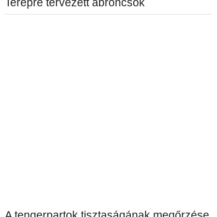
Terepre tervezett abroncsok
A tengerpartok tisztaságának megőrzése