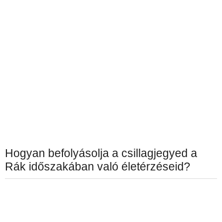
Hogyan befolyásolja a csillagjegyed a
Rák időszakában való életérzéseid?