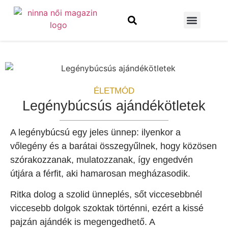
Szépség és divat
Építkezés és felújítás
ÉLETMÓD
Legénybúcsús ajándékötletek
A legénybúcsú egy jeles ünnep: ilyenkor a
vőlegény és a barátai összegyűlnek, hogy közösen
szórakozzanak, mulatozzanak, így engedvén
útjára a férfit, aki hamarosan megházasodik.
Ritka dolog a szolid ünneplés, sőt viccesebbnél
viccesebb dolgok szoktak történni, ezért a kissé
pajzán ajándék is megengedhető. A