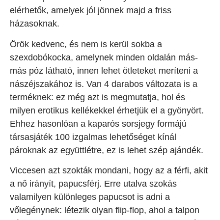
elérhetők, amelyek jól jönnek majd a friss
házasoknak.
Örök kedvenc, és nem is kerül sokba a
szexdobókocka, amelynek minden oldalán más-
más póz látható, innen lehet ötleteket meríteni a
nászéjszakához is. Van 4 darabos változata is a
terméknek: ez még azt is megmutatja, hol és
milyen erotikus kellékekkel érhetjük el a gyönyört.
Ehhez hasonlóan a kaparós sorsjegy formájú
társasjáték 100 izgalmas lehetőséget kínál
pároknak az együttlétre, ez is lehet szép ajándék.
Viccesen azt szokták mondani, hogy az a férfi, akit
a nő irányít, papucsférj. Erre utalva szokás
valamilyen különleges papucsot is adni a
vőlegénynek: létezik olyan flip-flop, ahol a talpon