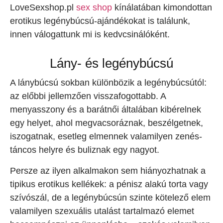
LoveSexshop.pl
sex shop
kínálatában kimondottan
erotikus legénybúcsú-ajándékokat is találunk,
innen válogattunk mi is kedvcsinálóként.
Lány- és legénybúcsú
A lánybúcsú sokban különbözik a legénybúcsútól:
az előbbi jellemzően visszafogottabb. A
menyasszony és a barátnői általában kibérelnek
egy helyet, ahol megvacsoráznak, beszélgetnek,
iszogatnak, esetleg elmennek valamilyen zenés-
táncos helyre és buliznak egy nagyot.
Persze az ilyen alkalmakon sem hiányozhatnak a
tipikus erotikus kellékek: a pénisz alakú torta vagy
szívószál, de a legénybúcsún szinte kötelező elem
valamilyen szexuális utalást tartalmazó elemet