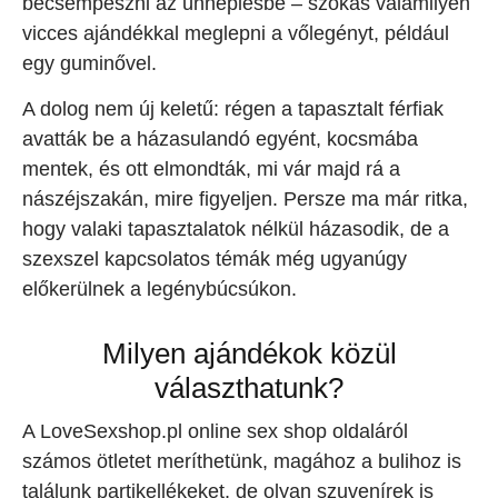
becsempészni az ünneplésbe – szokás valamilyen
vicces ajándékkal meglepni a vőlegényt, például
egy guminővel.
A dolog nem új keletű: régen a tapasztalt férfiak
avatták be a házasulandó egyént, kocsmába
mentek, és ott elmondták, mi vár majd rá a
nászéjszakán, mire figyeljen. Persze ma már ritka,
hogy valaki tapasztalatok nélkül házasodik, de a
szexszel kapcsolatos témák még ugyanúgy
előkerülnek a legénybúcsúkon.
Milyen ajándékok közül
választhatunk?
A LoveSexshop.pl online sex shop oldaláról
számos ötletet meríthetünk, magához a bulihoz is
találunk partikellékeket, de olyan szuvenírek is