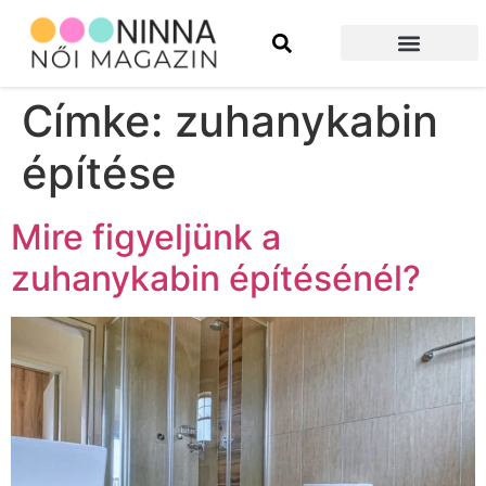
Szépség és divat
Építkezés és felújítás
Címke:
zuhanykabin
építése
Mire figyeljünk a
zuhanykabin építésénél?