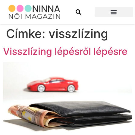
Szépség és divat
Építkezés és felújítás
Címke:
visszlízing
Visszlízing lépésről lépésre