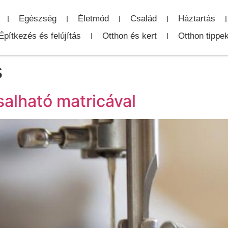
Egészség
Életmód
Család
Háztartás
Építkezés és felújítás
Otthon és kert
Otthon tippe
s
salható matricával