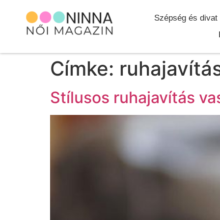
Szépség és divat
Címke:
ruhajavítá
Stílusos ruhajavítás va