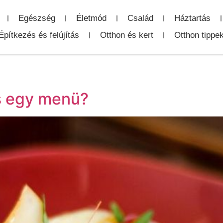
Egészség
Életmód
Család
Háztartás
Építkezés és felújítás
Otthon és kert
Otthon tippe
s egy menü?