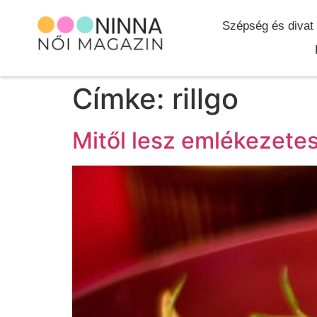
Szépség és divat
Címke:
rillgo
Mitől lesz emlékezete