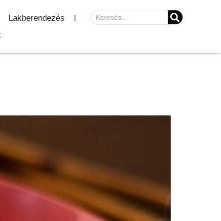
Lakberendezés
k