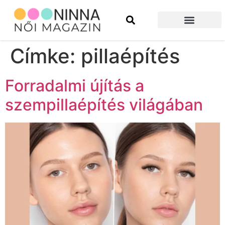
Szépség és divat
Építkezés és felújítás
Címke:
pillaépítés
Forradalmi újítás a
szempillaépítés világában