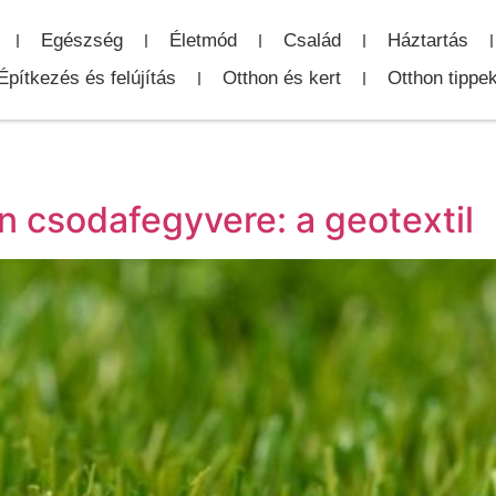
Egészség
Életmód
Család
Háztartás
Építkezés és felújítás
Otthon és kert
Otthon tippe
 csodafegyvere: a geotextil