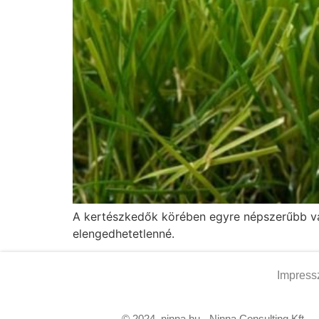
A kertészkedők körében egyre népszerűbb vál
elengedhetetlenné.
Impres
© 2024. ninna.hu - Ninna Consulting Kft.