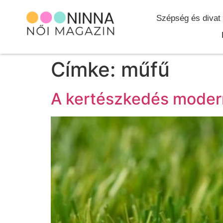
Szépség és divat
Címke:
műfű
A kertészkedés modern