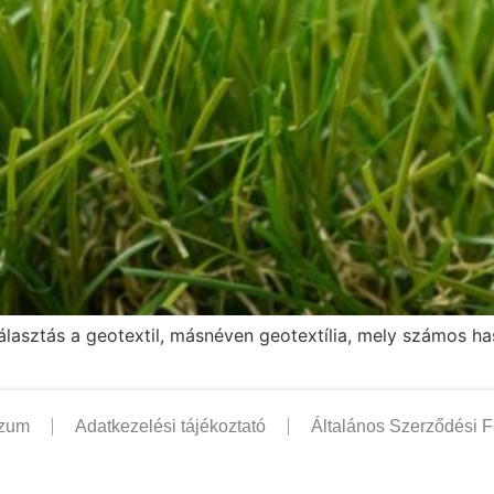
asztás a geotextil, másnéven geotextília, mely számos h
szum
Adatkezelési tájékoztató
Általános Szerződési F