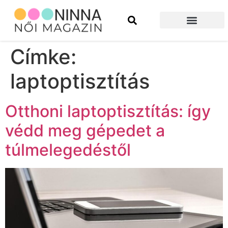
Szépség és divat
Építkezés és felújítás
Címke:
laptoptisztítás
Otthoni laptoptisztítás: így
védd meg gépedet a
túlmelegedéstől