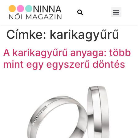
Szépség és divat
Építkezés és felújítás
Címke:
karikagyűrű
A karikagyűrű anyaga: több
mint egy egyszerű döntés