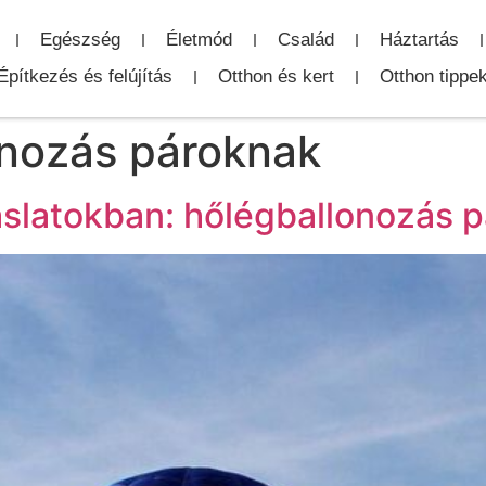
Egészség
Életmód
Család
Háztartás
Építkezés és felújítás
Otthon és kert
Otthon tippe
onozás pároknak
slatokban: hőlégballonozás 