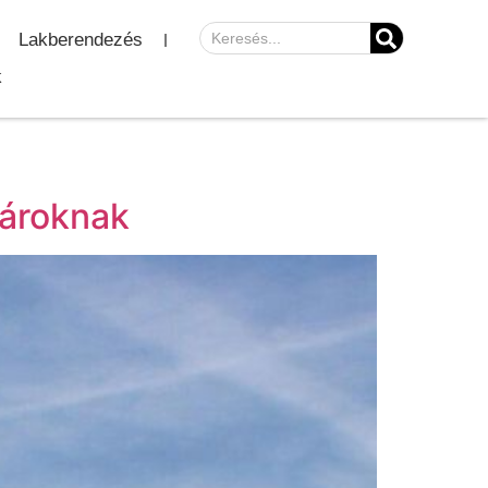
Lakberendezés
k
pároknak