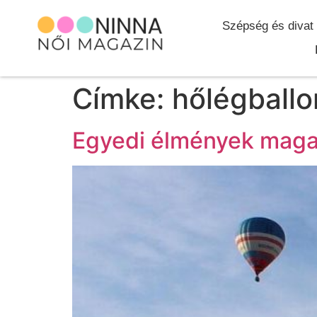
Szépség és divat
Címke:
hőlégball
Egyedi élmények maga