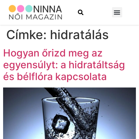
Szépség és divat
Építkezés és felújítás
Címke:
hidratálás
Hogyan őrizd meg az
egyensúlyt: a hidratáltság
és bélflóra kapcsolata