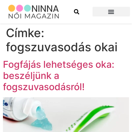
Szépség és divat
Építkezés és felújítás
Címke:
fogszuvasodás okai
Fogfájás lehetséges oka:
beszéljünk a
fogszuvasodásról!