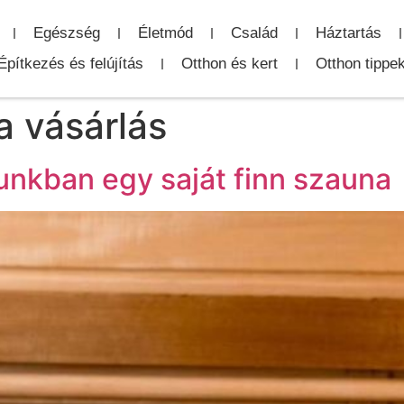
Egészség
Életmód
Család
Háztartás
Építkezés és felújítás
Otthon és kert
Otthon tippe
a vásárlás
unkban egy saját finn szauna