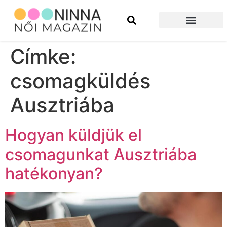
Szépség és divat
Építkezés és felújítás
Címke:
csomagküldés
Ausztriába
Hogyan küldjük el
csomagunkat Ausztriába
hatékonyan?