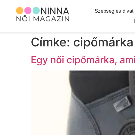
Szépség és divat
Címke:
cipőmárka
Egy női cipőmárka, ami