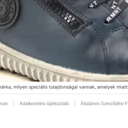
rka, milyen speciális tulajdonságai vannak, amelyek miatt 
szum
Adatkezelési tájékoztató
Általános Szerződési F