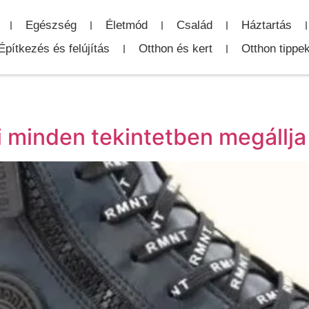
Egészség
Életmód
Család
Háztartás
Építkezés és felújítás
Otthon és kert
Otthon tippe
 minden tekintetben megállja 