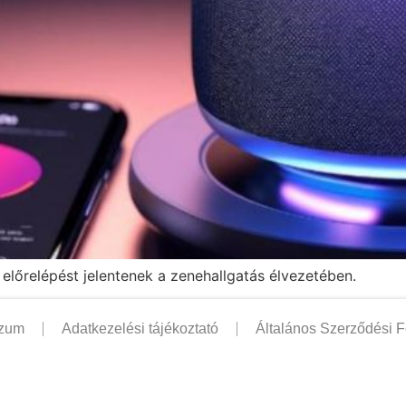
előrelépést jelentenek a zenehallgatás élvezetében.
szum
Adatkezelési tájékoztató
Általános Szerződési F