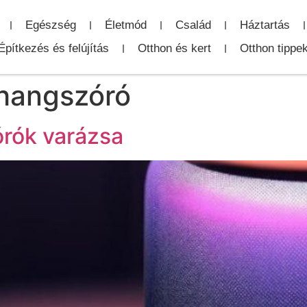
Egészség
Életmód
Család
Háztartás
Építkezés és felújítás
Otthon és kert
Otthon tippe
 hangszóró
rók varázsa