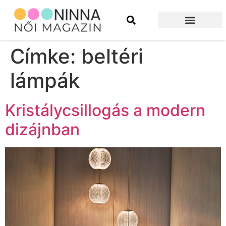
Szépség és divat
Építkezés és felújítás
Címke:
beltéri
lámpák
Kristálycsillogás a modern
dizájnban